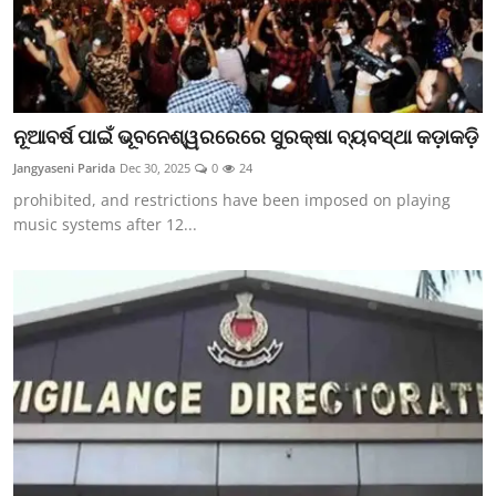
ନୂଆବର୍ଷ ପାଇଁ ଭୂବନେଶ୍ୱରରେରେ ସୁରକ୍ଷା ବ୍ୟବସ୍ଥା କଡ଼ାକଡ଼ି
Jangyaseni Parida
Dec 30, 2025
0
24
prohibited, and restrictions have been imposed on playing
music systems after 12...