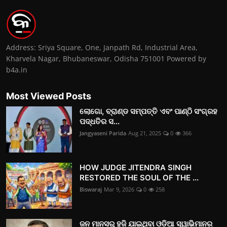
Address: Sriya Square, One, Janpath Rd, Industrial Area,
Kharvela Nagar, Bhubaneswar, Odisha 751001 Powered by
b4a.in
Most Viewed Posts
ଲୋଗୋ, ବ୍ରାଣ୍ଡ ସମ୍ପତ୍ତି ଏବଂ ପାଣ୍ଠି ସଂଗ୍ରହ
ପଦ୍ଧତିର ସ...
Jangyaseni Parida
Aug 21, 2025
0
366
HOW JUDGE JITENDRA SINGH
RESTORED THE SOUL OF THE ...
Biswaraj
Mar 9, 2026
0
258
ଜନ ମାନସରୁ ହଜି ଯାଇଥିବା ଓଡ଼ିଆ ସ୍ୱାଭିମାନର