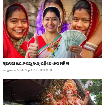
ସୁଭଦ୍ରା ଯୋଜନାରୁ ବାଦ୍‌ ପଡ଼ିବେ ଧନୀ ମହିଳା
Jangyaseni Parida
Sep 9, 2025
0
34