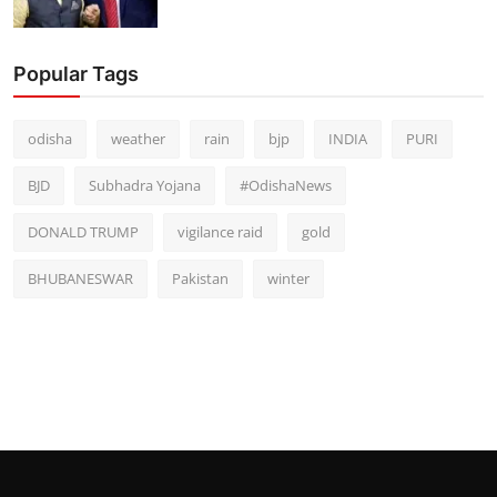
Popular Tags
odisha
weather
rain
bjp
INDIA
PURI
BJD
Subhadra Yojana
#OdishaNews
DONALD TRUMP
vigilance raid
gold
BHUBANESWAR
Pakistan
winter