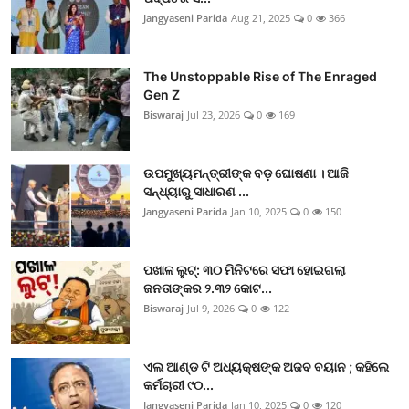
Jangyaseni Parida
Aug 21, 2025
0
366
The Unstoppable Rise of The Enraged
Gen Z
Biswaraj
Jul 23, 2026
0
169
ଉପମୁଖ୍ୟମନ୍ତ୍ରୀଙ୍କ ବଡ଼ ଘୋଷଣା । ଆଜି
ସନ୍ଧ୍ୟାରୁ ସାଧାରଣ ...
Jangyaseni Parida
Jan 10, 2025
0
150
ପଖାଳ ଲୁଟ୍: ୩୦ ମିନିଟରେ ସଫା ହୋଇଗଲା
ଜନତାଙ୍କର ୨.୩୨ କୋଟ...
Biswaraj
Jul 9, 2026
0
122
ଏଲ ଆଣ୍ଡ ଟି ଅଧ୍ୟକ୍ଷଙ୍କ ଅଜବ ବୟାନ ; କହିଲେ
କର୍ମଚାରୀ ୯୦...
Jangyaseni Parida
Jan 10, 2025
0
120