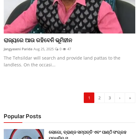
ରାଜ୍ୟରେ ଆଉ ରହିବେନି ଭୂମିହୀନ
Jangyaseni Parida
Aug 25, 2025
0
47
The Tehsildar will search and provide land pattas to the
landless. On the occasi...
1
2
3
›
»
Popular Posts
ଲୋଗୋ, ବ୍ରାଣ୍ଡ ସମ୍ପତ୍ତି ଏବଂ ପାଣ୍ଠି ସଂଗ୍ରହ
ପଦ୍ଧତିର ସ...