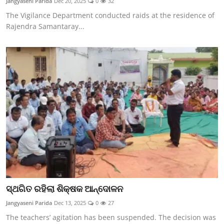
Jangyaseni Parida
Dec 20, 2025
0
32
The Vigilance Department conducted raids at the residence of
Rajendra Samantaray...
ସ୍ଥଗିତ ରହିଲା ଶିକ୍ଷକ ଆନ୍ଦୋଳନ
Jangyaseni Parida
Dec 13, 2025
0
27
The teachers’ agitation has been suspended. The decision was