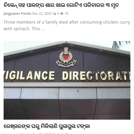
ଚିକେନ୍ ସହ ପାଳଙ୍ଗ ଶାଗ ଖାଇ ଗୋଟିଏ ପରିବାରର ୩ ମୃତ
Jangyaseni Parida
Dec 22, 2025
0
18
Three members of a family died after consuming chicken curry
with spinach. This ...
ରେଞ୍ଜରଙ୍କ ଘରୁ ମିଳିଲାଣି ପୁଳାପୁଳା ଟଙ୍କା