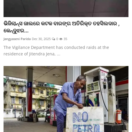
ଭିଜିଲାନ୍ସ ଜାଲରେ କଟକ ବାରଙ୍ଗ ଅତିରିକ୍ତ ତହସିଲଦାର ,
କେନ୍ଦୁଝର...
Jangyaseni Parida
Dec 30, 2025
0
35
The Vigilance Department has conducted raids at the
residence of Jitendra Jena, ...