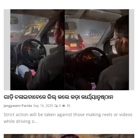
ଗାଡ଼ି ଚଳାଇବାବେଳେ ରିଲ୍‌ କଲେ କଡ଼ା କାର୍ଯ୍ୟାନୁଷ୍ଠାନ
Jangyaseni Parida
Sep 16, 2025
0
35
Strict action will be taken against those making reels or videos
while driving o...