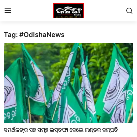
Tag: #OdishaNews
Login
Register
Home
Contact
ଓଡିଶା (ODISHA)
ଅନ୍ତର୍ଜାତୀୟ (International)
ସଂସ୍କୃତି ଓ ମନୋରଞ୍ଜନ (Culture and
Entertainment)
ସମ୍ପାଦକୀୟ (Editorial)
ସମର୍ଥକଙ୍କ ସହ ସମୂହ ଇସ୍ତଫା ଦେଲେ ମଣ୍ଡଳ ଦମ୍ପତି