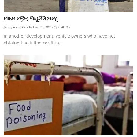
ମାସେ ବଢ଼ିଲା ପିୟୁସିସି ଅବଧି
Jangyaseni Parida
Dec 24, 2025
0
25
In another development, vehicle owners who have not
obtained pollution certifica...