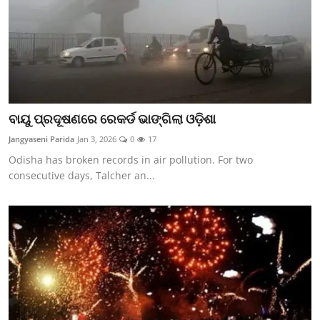
ବାୟୁ ପ୍ରଦୂଷଣରେ ରେକର୍ଡ ଭାଙ୍ଗିଲା ଓଡ଼ିଶା
Jangyaseni Parida
Jan 3, 2026
0
17
Odisha has broken records in air pollution. For two
consecutive days, Talcher an...